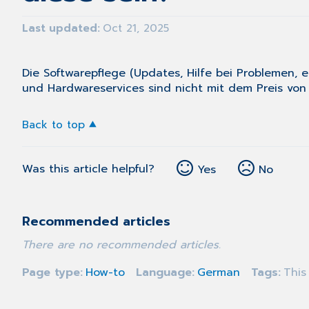
Last updated
Oct 21, 2025
Die Softwarepflege (Updates, Hilfe bei Problemen, e
und Hardwareservices sind nicht mit dem Preis vo
Back to top
Was this article helpful?
Yes
No
Recommended articles
There are no recommended articles.
Page type
How-to
Language
German
Tags
This