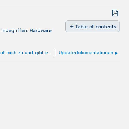
Save
as
Table of contents
s inbegriffen. Hardware
No
PDF
headers
Welche Kosten kommen auf mich zu und gibt es flexible Zahlungsmodelle?
Updatedokumentationen