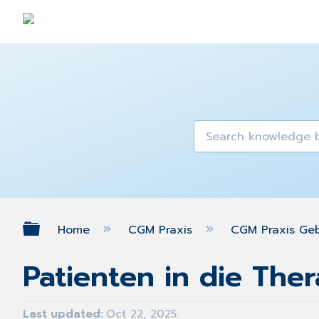
Expand/collapse global hierarch
Home
CGM Praxis
CGM Praxis Ge
Patienten in die The
Last updated
Oct 22, 2025