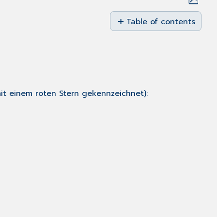
Save
as
Table of contents
PDF
In
die
Einzeltherapie
aufnehmen
it einem roten Stern gekennzeichnet):