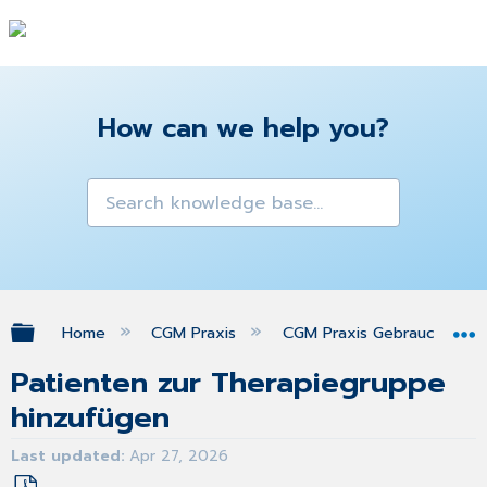
How can we help you?
Expand/collapse global hierarchy
Home
CGM Praxis
CGM Praxis Gebrauchsanw
Patienten zur Therapiegruppe
hinzufügen
Last updated
Apr 27, 2026