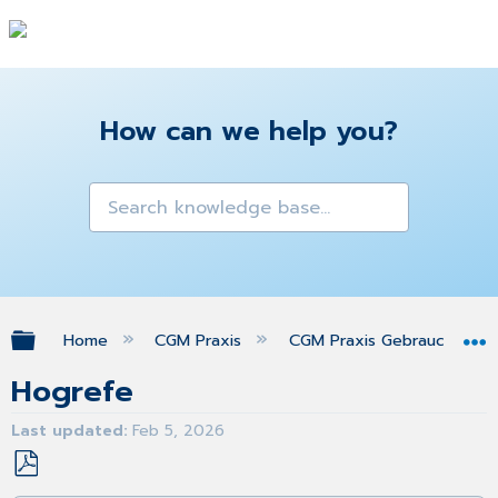
How can we help you?
Expand/collapse global hierarchy
Home
CGM Praxis
CGM Praxis Gebrauchsanw
Hogrefe
Last updated
Feb 5, 2026
Save