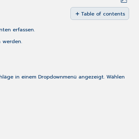
Save
as
Table of contents
No
PDF
headers
nten erfassen.
n werden.
rschläge in einem Dropdownmenü angezeigt. Wählen