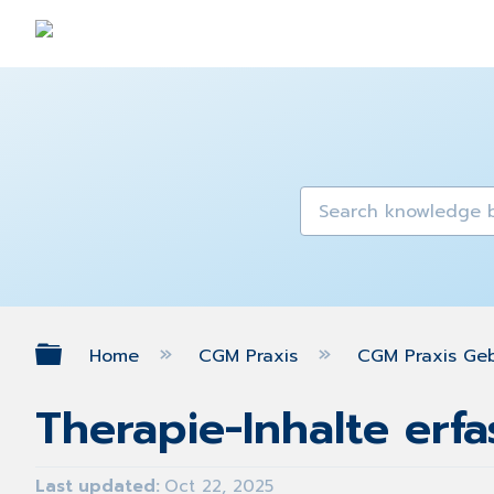
Expand/collapse global hierarch
Home
CGM Praxis
CGM Praxis Ge
Therapie-Inhalte erf
Last updated
Oct 22, 2025