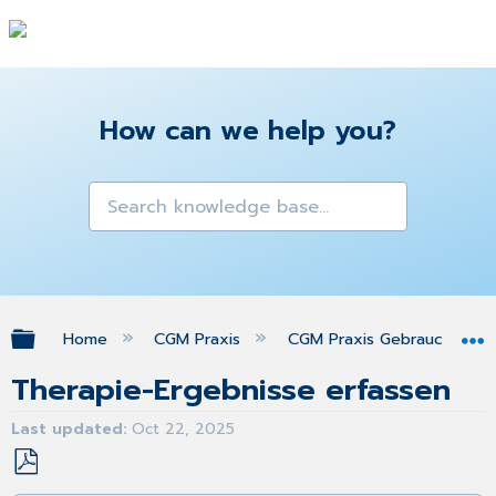
How can we help you?
Expand/collapse global hierarchy
Home
CGM Praxis
CGM Praxis Gebrauchsanw
Therapie-Ergebnisse erfassen
Last updated
Oct 22, 2025
Save