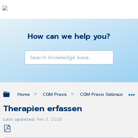
How can we help you?
Expand/collapse global hierarchy
Home
CGM Praxis
CGM Praxis Gebrauchsanw
Therapien erfassen
Last updated
Feb 5, 2026
Save