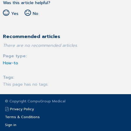
Was this article helpful?
Yes
No
Recommended articles
There are no recommended articles.
Page type
How-to
Tags
This page has no tags.
© Copyright CompuGroup Medical
Privacy Policy
Terms & Conditions
Sign in