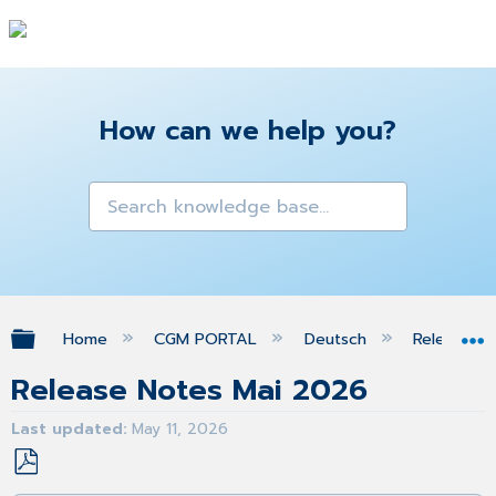
How can we help you?
Expand/collapse global hierarchy
Home
CGM PORTAL
Deutsch
Release N
Release Notes Mai 2026
Last updated
May 11, 2026
Save