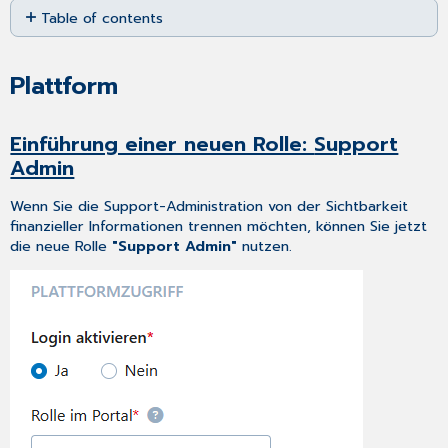
Table of contents
as
PDF
Plattform
Einführung
Plattform
einer
neuen
Rolle: Support
Einführung einer neuen Rolle:
Support
Admin
Admin
MY
ORG
Wenn Sie die Support-Administration von der Sichtbarkeit
Neues
finanzieller Informationen trennen möchten, können Sie jetzt
Design
die neue Rolle
"Support Admin"
nutzen.
im MY
ORG-
Menü
SUPPORT
CGM
PORTAL als
Produktoption
in Formular
zur