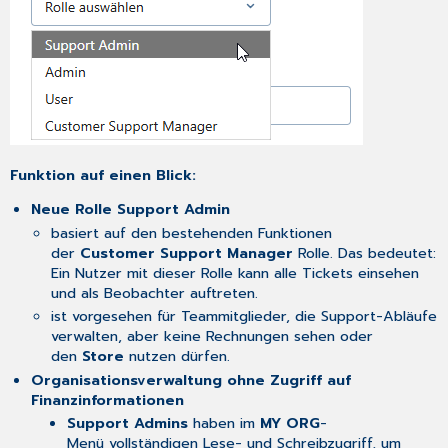
Ticketerstellung und Support
Wizard
Unterstützung
von
Sonderzeichen
im
Feld "Externe
Ticketnummer"
Funktion auf einen Blick:
Konsolidierte
Benachrichtigungen
Neue Rolle Support Admin
für
basiert auf den bestehenden Funktionen
Ticket-
der
Customer Support Manager
Rolle. Das bedeutet:
Updates
Ein Nutzer mit dieser Rolle kann alle Tickets einsehen
IDEA
und als Beobachter auftreten.
SPACE
ist vorgesehen für Teammitglieder, die Support-Abläufe
Automatische
verwalten, aber keine Rechnungen sehen oder
Übersetzung
den
Store
nutzen dürfen.
von
Organisationsverwaltung ohne Zugriff auf
Ideen
Finanzinformationen
Support Admins
haben im
MY ORG
-
Menü vollständigen Lese- und Schreibzugriff, um