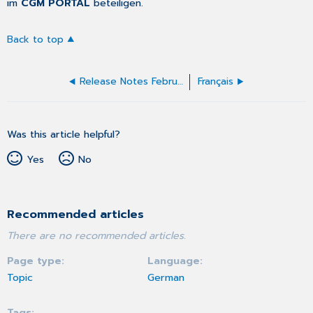
im
CGM PORTAL
beteiligen.
Back to top
Release Notes Februar 2026
Français
Was this article helpful?
Yes
No
Recommended articles
There are no recommended articles.
Page type
Language
Topic
German
Tags