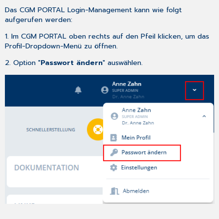
der
Das CGM PORTAL Login-Management kann wie folgt
2FA
aufgerufen werden:
oder
vertrauenswürdiger
1. Im CGM PORTAL oben rechts auf den Pfeil klicken, um das
Geräte
Profil-Dropdown-Menü zu öffnen.
Registrierung
2. Option "
Passwort ändern
" auswählen.
mehrerer
vertrauenswürdiger
Geräte
Aktivierung
der
Zwei-
Faktor-
Authentifizierung
während
Registrierungsprozess
Fehlerbehebung
Vertrauenswürdiges
Gerät
gewechselt/verloren
Wiederherstellungscodes