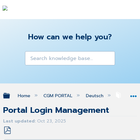
How can we help you?
Expand/collapse global hierarchy
Home
CGM PORTAL
Deutsch
Profil
Portal Login Management
Last updated
Oct 23, 2025
Save