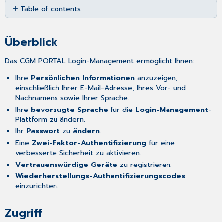
Table of contents
as
PDF
Überblick
Zugriff
Überblick
Funktionen
Multi-
Das CGM PORTAL Login-Management ermöglicht Ihnen:
Faktor-
Authentifizierung
Ihre
Persönlichen Informationen
anzuzeigen,
einschließlich Ihrer E-Mail-Adresse, Ihres Vor- und
E-
Nachnamens sowie Ihrer Sprache.
Mail-
Ihre
bevorzugte Sprache
für die
Login-Management
-
Code-
Plattform zu ändern.
Authentifizierung
Ihr
Passwort
zu
ändern
.
Aktivierung
der
Eine
Zwei-Faktor-Authentifizierung
für eine
App-
verbesserte Sicherheit zu aktivieren.
basierten
Vertrauenswürdige Geräte
zu registrieren.
Multi-
Wiederherstellungs-Authentifizierungscodes
Faktor-
einzurichten.
Authentifizierung
Registrierung vertrauenswürdiger Geräte
Zugriff
Entfernen