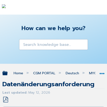
How can we help you?
Expand/collapse global hierarchy
Home
CGM PORTAL
Deutsch
MYORG
Datenänderungsanforderung
Last updated
May 12, 2026
Save