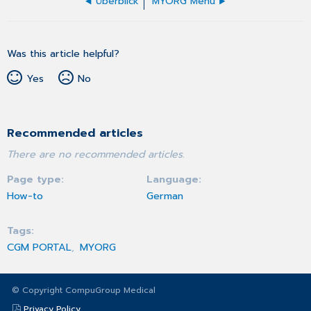
Überblick
MYORG Menü
Was this article helpful?
Yes
No
Recommended articles
There are no recommended articles.
Page type
Language
How-to
German
Tags
CGM PORTAL
MYORG
© Copyright CompuGroup Medical
Privacy Policy