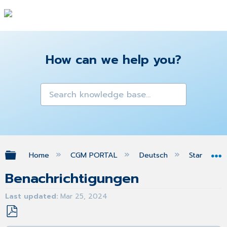
How can we help you?
Expand/collapse global hierarchy
Home
CGM PORTAL
Deutsch
Startseite
Benachrichtigungen
Last updated
Mar 25, 2024
Save