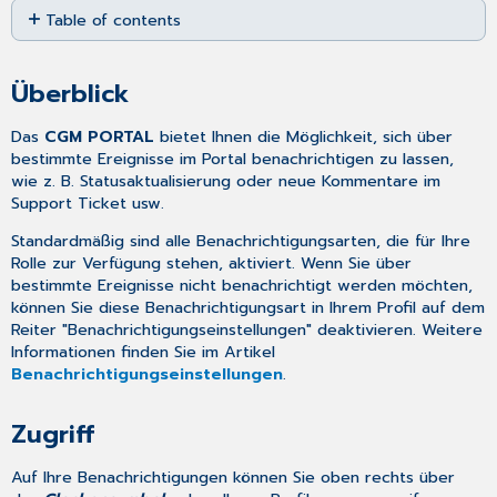
Table of contents
as
PDF
Überblick
Zugriff
Überblick
Benachrichtigungsliste
Mögliche
Das
CGM PORTAL
bietet Ihnen die Möglichkeit, sich über
Einstellungen
bestimmte Ereignisse im Portal benachrichtigen zu lassen,
und
wie z. B. Statusaktualisierung oder neue Kommentare im
Optionen
Support Ticket usw.
Allgemeine
Standardmäßig sind alle Benachrichtigungsarten, die für Ihre
Einstellungen
Rolle zur Verfügung stehen, aktiviert. Wenn Sie über
für
bestimmte Ereignisse nicht benachrichtigt werden möchten,
die
können Sie diese Benachrichtigungsart in Ihrem Profil auf dem
Benachrichtigungsliste
Reiter "Benachrichtigungseinstellungen" deaktivieren. Weitere
Ausblenden/Einblenden
Informationen finden Sie im Artikel
von
Benachrichtigungseinstellungen
.
Benachrichtigungen
zu
Zugriff
beobachteten
Tickets
Auf Ihre Benachrichtigungen können Sie oben rechts über