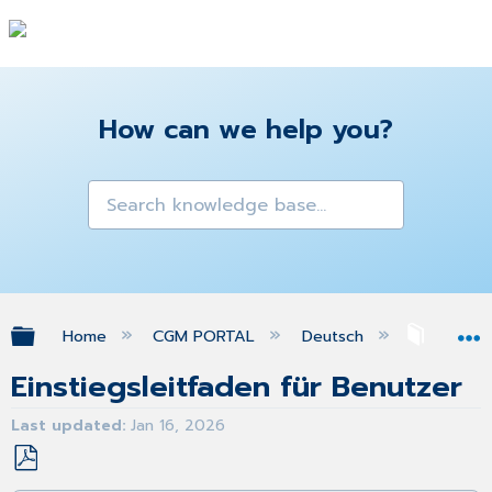
How can we help you?
Expand/collapse global hierarchy
Home
CGM PORTAL
Deutsch
Einstie
Einstiegsleitfaden für Benutzer
Last updated
Jan 16, 2026
Save