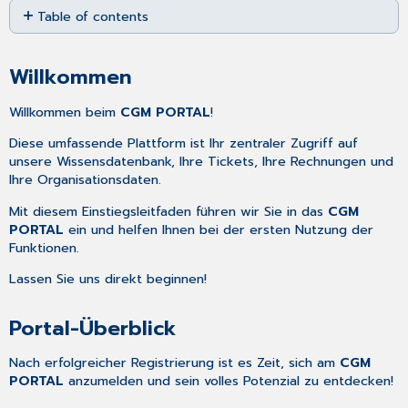
Table of contents
as
PDF
Willkommen
Portal-
Willkommen
Überblick
Ihre
Willkommen beim
CGM PORTAL
!
ersten
Schritte...
Diese umfassende Plattform ist Ihr zentraler Zugriff auf
unsere Wissensdatenbank, Ihre Tickets, Ihre Rechnungen und
1. Passen
Ihre Organisationsdaten.
Sie
Ihre Profileinstellungen
Mit diesem Einstiegsleitfaden führen wir Sie in das
CGM
an
PORTAL
ein und helfen Ihnen bei der ersten Nutzung der
2.
Funktionen.
Erstellen
Sie
Lassen Sie uns direkt beginnen!
ein
Ticket
Portal-Überblick
3.
Prüfen
Nach erfolgreicher Registrierung ist es Zeit, sich am
CGM
Sie
PORTAL
anzumelden und sein volles Potenzial zu entdecken!
Ihre Benachrichtigungen