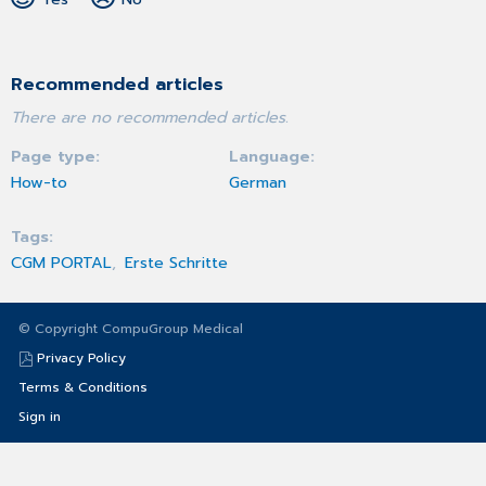
Recommended articles
There are no recommended articles.
Page type
Language
How-to
German
Tags
CGM PORTAL
Erste Schritte
© Copyright CompuGroup Medical
Privacy Policy
Terms & Conditions
Sign in