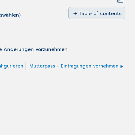
Save
as
Table of contents
swählen).
No
PDF
headers
ohne Änderungen vorzunehmen.
figurieren
Mutterpass - Eintragungen vornehmen