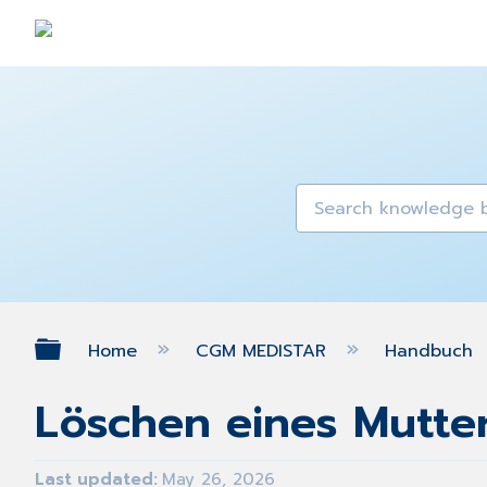
Expand/collapse global hierarch
Home
CGM MEDISTAR
Handbuch
Löschen eines Mutte
Last updated
May 26, 2026