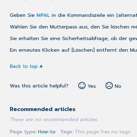
Geben Sie
MPAL
in die Kommandozeile ein (alternat
Wählen Sie den Mutterpass aus, den Sie löschen möc
Sie erhalten Sie eine Sicherheitsabfrage, ob der ge
Ein erneutes Klicken auf [Löschen] entfernt den M
Back to top
Was this article helpful?
Yes
No
Recommended articles
There are no recommended articles.
Page type
How-to
Tags
This page has no tags.