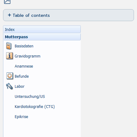
Save
Table of contents
as
PDF
Anamnese
Befunde
Labor
Extern
Intern
Biometrie
Untersuchung/US
Befunde
Mutter
US-
Messwerte
Bereich
Ultraschall
Fest
vorgegebene
Eingabefelder