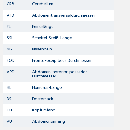
CRB
Cerebellum
ATD
Abdomentransversaldurchmesser
FL
Femurlänge
SSL
Scheitel-Steiß-Länge
NB
Nasenbein
FOD
Fronto-oczipitaler Durchmesser
APD
Abdomen-anterior-posterior-
Durchmesser
HL
Humerus-Länge
DS
Dottersack
KU
Kopfumfang
AU
Abdomenumfang