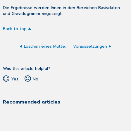
Die Ergebnisse werden Ihnen in den Bereichen
Basisdaten
und Gravidogramm
angezeigt.
Back to top
Löschen eines Mutterpasses
Voraussetzungen
Was this article helpful?
Yes
No
Recommended articles
There are no recommended articles.
Page type
How-to