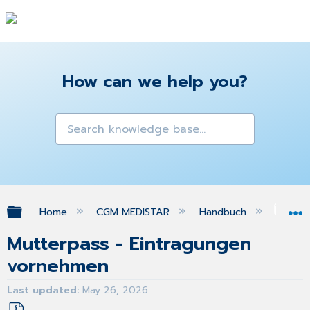
How can we help you?
Expand/collapse global hierarchy
Home
CGM MEDISTAR
Handbuch
ele
Mutterpass - Eintragungen
vornehmen
Last updated
May 26, 2026