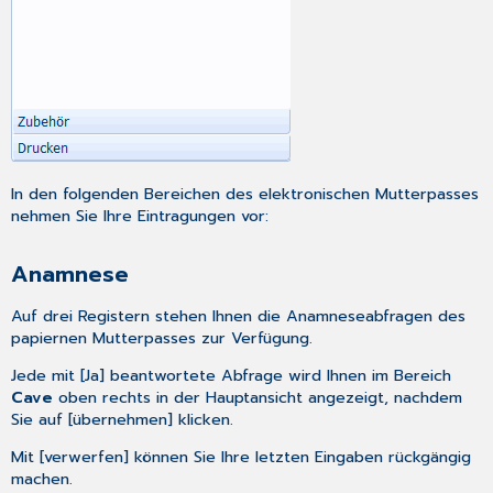
Bereich
Allgemeines
Befunde
Fet(en)
Kardiotokografie
(CTG)
Epikrise
In den folgenden Bereichen des
elektronischen Mutterpasses
nehmen Sie Ihre Eintragungen vor:
Anamnese
Auf drei Registern stehen Ihnen die Anamneseabfragen des
papiernen Mutterpasses zur Verfügung.
Jede mit [Ja] beantwortete Abfrage wird Ihnen im Bereich
Cave
oben rechts in der Hauptansicht angezeigt, nachdem
Sie auf [übernehmen] klicken.
Mit [verwerfen] können Sie Ihre letzten Eingaben rückgängig
machen.