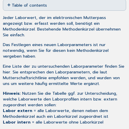
Table of contents
as
PDF
Laborprofile
Jeder Laborwert, der im elektronischen Mutterpass
festlegen
angezeigt bzw. erfasst werden soll, benötigt ein
Laborkürzel
Methodenkürzel. Bestehende Methodenkürzel übernehmen
Gravidogramm
Sie einfach.
konfigurieren
Das Festlegen eines
neuen Laborparameters
ist nur
Konfiguration
notwendig, wenn Sie für diesen kein Methodenkürzel
"Hinweis
vergeben haben.
Anti-
D-
Eine Liste der zu untersuchenden Laborparameter finden Sie
Prophylaxe"
hier
. Sie entsprechen den Laborparametern, die laut
Konfiguration
Mutterschaftsrichtlinie empfohlen werden, und wurden von
Laborkürzel
uns um weitere häufig ermittelte Werte ergänzt.
Gravidogramm
Hinweis:
Nutzen Sie die
Tabelle
ggf. zur Unterscheidung,
welche Laborwerte den Laborprofilen intern bzw. extern
zugeordnet werden sollen:
Labor extern
= alle Laborwerte, denen neben dem
Methodenkürzel auch ein Laborkürzel zugeordnet ist
Labor intern
= alle Laborwerte
ohne
Laborkürzel