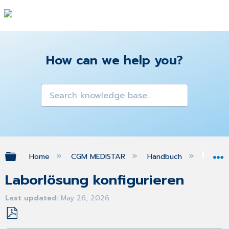
How can we help you?
Expand/collapse global hierarchy
Home
CGM MEDISTAR
Handbuch
ele
Laborlösung konfigurieren
Last updated
May 26, 2026
Save