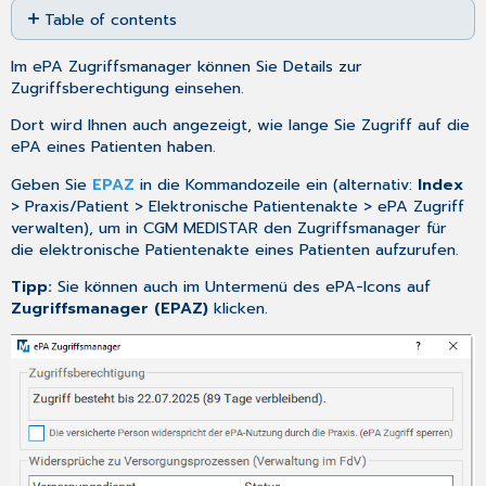
Table of contents
as
PDF
Zugriffsberechtigung
Im ePA Zugriffsmanager können Sie Details zur
ePA-
Zugriffsberechtigung einsehen.
Zugriff
sperren
Dort wird Ihnen auch angezeigt, wie lange Sie Zugriff auf die
bei
ePA eines Patienten haben.
Widerspruch
der
Geben Sie
EPAZ
in die Kommandozeile ein (alternativ:
Index
ePA-
> Praxis/Patient > Elektronische Patientenakte > ePA Zugriff
Nutzung
verwalten), um in CGM MEDISTAR den Zugriffsmanager für
durch
die elektronische Patientenakte eines Patienten aufzurufen.
die
Tipp:
Sie können auch im Untermenü des
ePA-Icons
auf
Praxis
Zugriffsmanager (EPAZ)
klicken.
Widersprüche
zu
Versorgungsprozessen