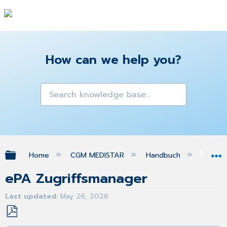
How can we help you?
Expand/collapse global hierarchy
Home
CGM MEDISTAR
Handbuch
eP
ePA Zugriffsmanager
Last updated
May 26, 2026
Save