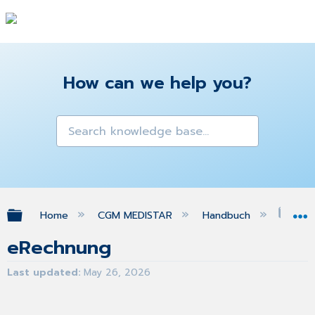
How can we help you?
Expand/collapse global hierarchy
Home
CGM MEDISTAR
Handbuch
eRe
eRechnung
Last updated
May 26, 2026