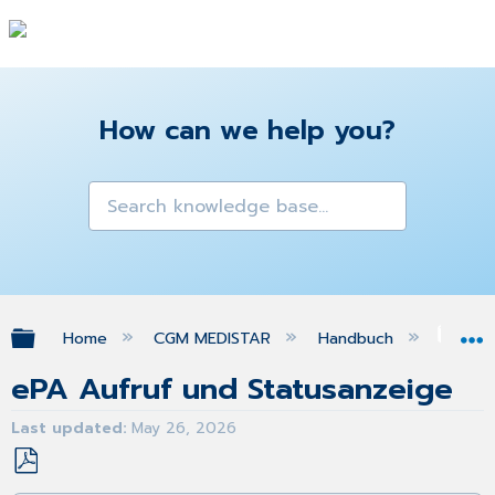
How can we help you?
Expand/collapse global hierarchy
Home
CGM MEDISTAR
Handbuch
eP
ePA Aufruf und Statusanzeige
Last updated
May 26, 2026
Save