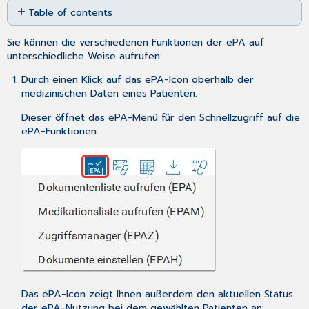
Table of contents
as
No
PDF
headers
Sie können die verschiedenen Funktionen der ePA auf
unterschiedliche Weise aufrufen:
Durch einen Klick auf das ePA-Icon oberhalb der
medizinischen Daten
eines Patienten.
Dieser öffnet das ePA-Menü für den Schnellzugriff auf die
ePA-Funktionen:
Das ePA-Icon zeigt Ihnen außerdem den aktuellen Status
der ePA-Nutzung bei dem gewählten Patienten an: