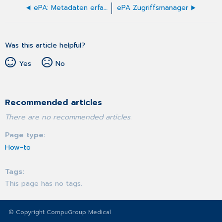
ePA: Metadaten erfassen
ePA Zugriffsmanager
Was this article helpful?
Yes
No
Recommended articles
There are no recommended articles.
Page type
How-to
Tags
This page has no tags.
© Copyright CompuGroup Medical