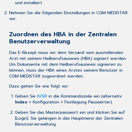
und installiert
Komfortsignatursitzung
starten
Nehmen Sie die folgenden Einstellungen in CGM MEDISTAR
Erläuterung
vor:
der
Signaturverfahren
Zuordnen des HBA in der Zentralen
Einzelsignatur
Benutzerverwaltung
Komfortsignatur
Gewünschte
Das E-Rezept muss vor dem Versand vom ausstellenden
Druckeinstellungen
Arzt mit seinem Heilberufsausweis (HBA) signiert werden.
vornehmen
Um Dokumente mit dem Heilberufsausweis signieren zu
E-
können, muss der HBA eines Arztes seinem Benutzer in
Rezept
CGM MEDISTAR zugeordnet werden.
aktivieren
Dazu gehen Sie wie folgt vor:
und
ggf.
Geben Sie
IUSR
in die Kommandozeile ein (alternativ:
als
Index
> Konfiguration > Festlegung Passwörter).
Standard
einstellen
Geben Sie das Masterpasswort ein und klicken Sie auf
[Login]. Sie gelangen in das Hauptmenü der Zentralen
Benutzerverwaltung.