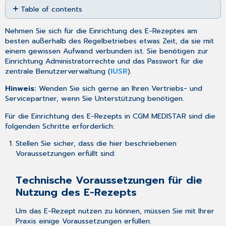
Table of contents
as
PDF
Technische
Nehmen Sie sich für die Einrichtung des E-Rezeptes am
Voraussetzungen
besten außerhalb des Regelbetriebes etwas Zeit, da sie mit
für
einem gewissen Aufwand verbunden ist. Sie benötigen zur
die
Einrichtung Administratorrechte und das Passwort für die
Nutzung
zentrale Benutzerverwaltung
(
IUSR
).
des
E-
Hinweis:
Wenden Sie sich gerne an Ihren Vertriebs- und
Rezepts
Servicepartner, wenn Sie Unterstützung benötigen.
Zuordnen
des
Für die Einrichtung des E-Rezepts in CGM MEDISTAR sind die
HBA
folgenden Schritte erforderlich:
in
Stellen Sie sicher, dass die hier beschriebenen
der
Voraussetzungen erfüllt sind:
Zentralen
Benutzerverwaltung
Rechtevergabe
Technische Voraussetzungen für die
Zustimmung
Nutzung des E-Rezepts
zur
Nutzung
Um das E-Rezept nutzen zu können, müssen Sie mit Ihrer
des
Praxis einige Voraussetzungen erfüllen: