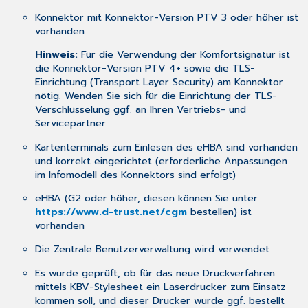
Identity
Konnektor mit Konnektor-Version PTV 3 oder höher ist
Provider
vorhanden
Dienstes
Alternative:
Hinweis:
Für die Verwendung der Komfortsignatur ist
IPD-
die Konnektor-Version PTV 4+ sowie die TLS-
Zustimmung
Einrichtung (Transport Layer Security) am Konnektor
über
nötig. Wenden Sie sich für die Einrichtung der TLS-
ISIG-
Verschlüsselung ggf. an Ihren Vertriebs- und
Dialog
Servicepartner.
Setzen
Kartenterminals zum Einlesen des eHBA sind vorhanden
der
und korrekt eingerichtet (erforderliche Anpassungen
Routen
im Infomodell des Konnektors sind erfolgt)
zur
Nutzung
eHBA (G2 oder höher, diesen können Sie unter
des
https://www.d-trust.net/cgm
bestellen) ist
Identity
vorhanden
Provider
Dienstes
Die
Zentrale Benutzerverwaltung
wird verwendet
Signatureinstellung
Es wurde geprüft, ob für das neue Druckverfahren
Einzel-
mittels KBV-Stylesheet ein Laserdrucker zum Einsatz
und
kommen soll, und dieser Drucker wurde ggf. bestellt
Komfortsignatur