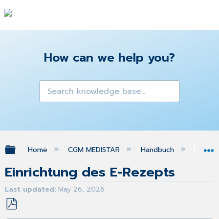
How can we help you?
Expand/collapse global hierarchy
Home
CGM MEDISTAR
Handbuch
eFo
Einrichtung des E-Rezepts
Last updated
May 26, 2026
Save