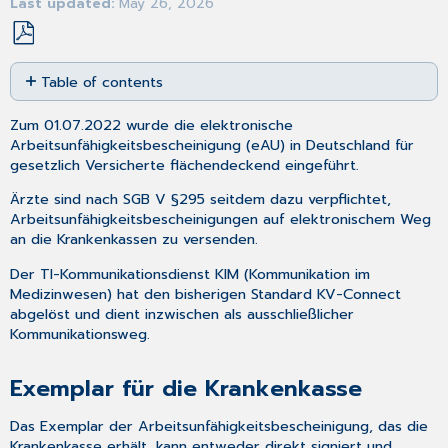
Last updated
May 26, 2026
Save
Table of contents
as
PDF
Exemplar
Zum 01.07.2022 wurde die elektronische
für
Arbeitsunfähigkeitsbescheinigung (eAU) in Deutschland für
die
gesetzlich Versicherte flächendeckend eingeführt.
Krankenkasse
Ausdruck
Ärzte sind nach SGB V §295 seitdem dazu verpflichtet,
des
Arbeitsunfähigkeitsbescheinigungen
auf elektronischem Weg
Arbeitgeberexemplars
an die Krankenkassen zu versenden.
Technische
Der TI-Kommunikationsdienst
KIM
(Kommunikation im
Voraussetzungen
Medizinwesen) hat den bisherigen Standard KV-Connect
für
abgelöst und dient inzwischen als ausschließlicher
die
Kommunikationsweg.
Nutzung
der
eAU
Exemplar für die Krankenkasse
weitere
Informationen
Das Exemplar der Arbeitsunfähigkeitsbescheinigung, das die
zum
Krankenkasse erhält, kann entweder direkt signiert und