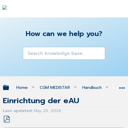
How can we help you?
Expand/collapse global hierarchy
Home
CGM MEDISTAR
Handbuch
eFo
Einrichtung der eAU
Last updated
May 26, 2026
Save