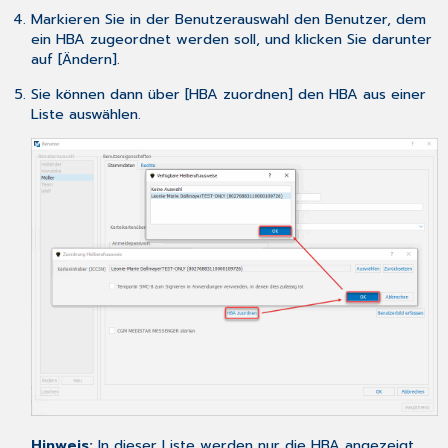
Markieren Sie in der Benutzerauswahl den Benutzer, dem
Anpassung
ein HBA zugeordnet werden soll, und klicken Sie darunter
des
auf [Ändern].
Stempels
Sie können dann über [HBA zuordnen] den HBA aus einer
Liste auswählen.
Hinweis:
In dieser Liste werden nur die HBA angezeigt,