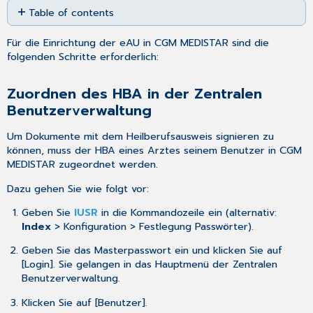
Table of contents
as
PDF
Zuordnen
Für die Einrichtung der eAU in CGM MEDISTAR sind die
des
folgenden Schritte erforderlich:
HBA
in
der
Zuordnen des HBA in der Zentralen
Zentralen
Benutzerverwaltung
Benutzerverwaltung
Signatureinstellung
Um Dokumente mit dem Heilberufsausweis signieren zu
Einzel-
können, muss der HBA eines Arztes seinem Benutzer in CGM
und
MEDISTAR zugeordnet werden.
Komfortsignatur
Dazu gehen Sie wie folgt vor:
Erläuterung
der
Geben Sie
IUSR
in die Kommandozeile ein (alternativ:
Signaturverfahren
Index
> Konfiguration > Festlegung Passwörter).
Einzelsignatur
Geben Sie das Masterpasswort ein und klicken Sie auf
Komfortsignatur
[Login]. Sie gelangen in das Hauptmenü der Zentralen
Ausnahmefall
Benutzerverwaltung.
SMC-
B
Klicken Sie auf [Benutzer].
Signatur