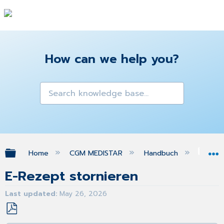
How can we help you?
Expand/collapse global hierarchy
Home
CGM MEDISTAR
Handbuch
eFo
E-Rezept stornieren
Last updated
May 26, 2026
Save