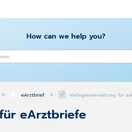
How can we help you?
y
eArztbrief
Vorlagenverwaltung für eA
für eArztbriefe