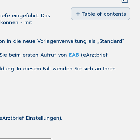
Save
as
Table of contents
iefe eingeführt. Das
PDF
 können - mit
Vorlagenverwaltung
öffnen
Vorlage
on in die neue Vorlagenverwaltung als „Standard“
erfassen
 Sie beim ersten Aufruf von
EAB
(
eArztbrief
dung. In diesem Fall wenden Sie sich an Ihren
Arztbrief Einstellungen).