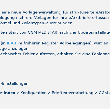
eine neue Vorlagenverwaltung für strukturierte eArztbr
elegung mehrere Vorlagen für Ihre eArztbriefe erfassen
formel und Zeilentypen-Zuordnungen.
sten Start von CGM MEDISTAR nach der Updateinstallati
 (in
IEAB
im früheren Register
Vorbelegungen
), wurden
age anzulegen.
hnischer Fehler auftreten, erhalten Sie eine Fehlermel
f-Einstellungen
.
iv:
Index
> Konfiguration > Brieftextverarbeitung > CGM e