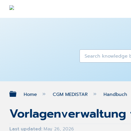
Expand/collapse global hierarch
Home
CGM MEDISTAR
Handbuch
Vorlagenverwaltung 
Last updated
May 26, 2026