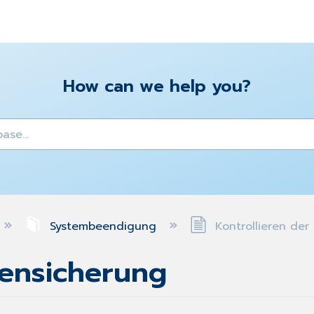
How can we help you?
y
Systembeendigung
Kontrollieren der
tensicherung