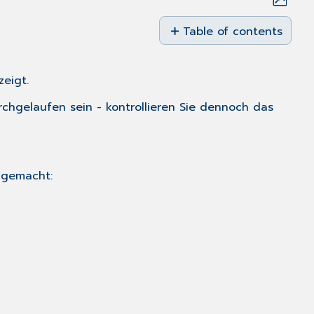
Save
as
Table of contents
PDF
Datensicherungsprotoko
eigt.
rchgelaufen sein - kontrollieren Sie dennoch das
 gemacht: