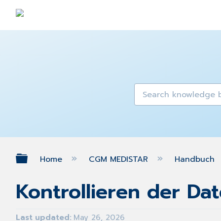
Expand/collapse global hierarch
Home
CGM MEDISTAR
Handbuch
Kontrollieren der Da
Last updated
May 26, 2026