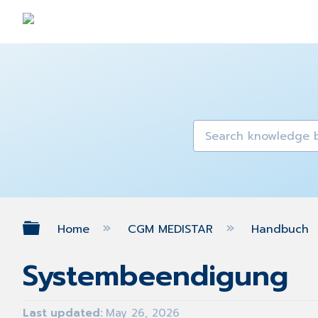
Expand/collapse global hierarch
Home
CGM MEDISTAR
Handbuch
Systembeendigung
Last updated
May 26, 2026