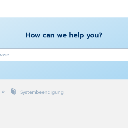
How can we help you?
y
Systembeendigung