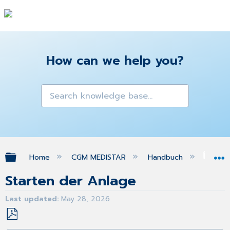
How can we help you?
Expand/collapse global hierarchy
Home
CGM MEDISTAR
Handbuch
Sys
Starten der Anlage
Last updated
May 28, 2026
Save