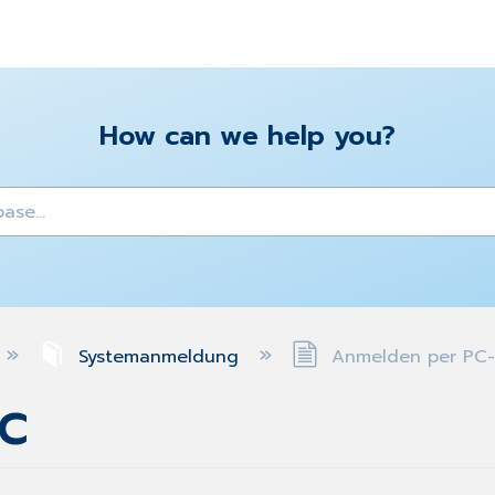
How can we help you?
y
Systemanmeldung
Anmelden per PC
OC