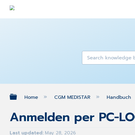
Expand/collapse global hierarch
Home
CGM MEDISTAR
Handbuch
Anmelden per PC-L
Last updated
May 28, 2026