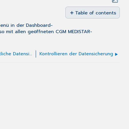
Save
as
Table of contents
No
PDF
headers
Menü in der Dashboard-
 so mit allen geöffneten CGM MEDISTAR-
Beenden der Anlage für die nächtliche Datensicherung
Kontrollieren der Datensicherung