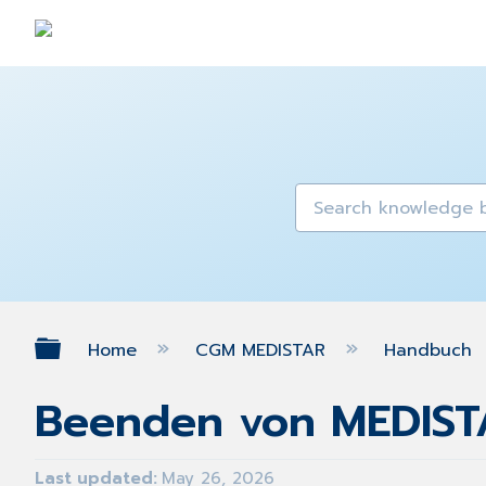
Expand/collapse global hierarch
Home
CGM MEDISTAR
Handbuch
Beenden von MEDIST
Last updated
May 26, 2026