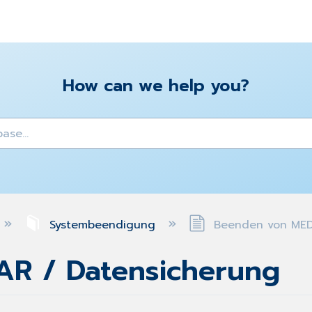
How can we help you?
y
Systembeendigung
Beenden von MEDI
AR / Datensicherung