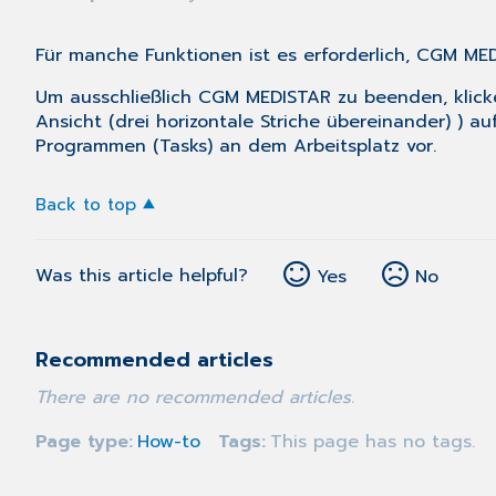
Für manche Funktionen ist es erforderlich, CGM ME
Um ausschließlich CGM MEDISTAR zu beenden, klic
Ansicht (drei horizontale Striche übereinander)
) au
Programmen (Tasks) an dem Arbeitsplatz vor.
Back to top
Was this article helpful?
Yes
No
Recommended articles
There are no recommended articles.
Page type
How-to
Tags
This page has no tags.