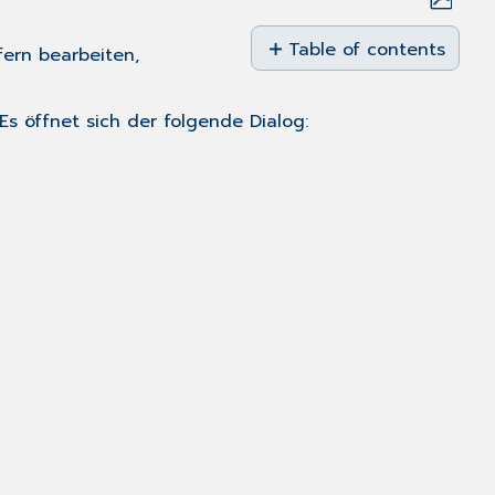
Save
as
Table of contents
fern bearbeiten,
PDF
Aufruf/Suche
einer
s öffnet sich der folgende Dialog:
Leistungsziffer
Volltextsuche
nach
Leistungsziffern
Erfassen,
Ändern,
Duplizieren
und
Löschen
von
Leistungen
EBM
'09
GOÄ