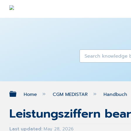
Expand/collapse global hierarch
Home
CGM MEDISTAR
Handbuch
Leistungsziffern bea
Last updated
May 28, 2026