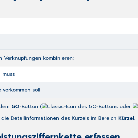
n Verknüpfungen kombinieren:
n muss
e vorkommen soll
r dem
GO
-Button (
oder
 die Detailinformationen des Kürzels im Bereich
Kürzel
.
istungsziffernkette erfassen