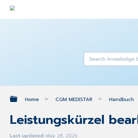
Expand/collapse global hierarch
Home
CGM MEDISTAR
Handbuch
Leistungskürzel bear
Last updated
May 28, 2026