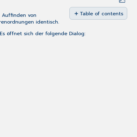
Save
as
Table of contents
n Auffinden von
PDF
hrenordnungen identisch.
Aufruf/Suche
eines
s öffnet sich der folgende Dialog:
Leistungskürzels
Volltextsuche
nach
Leistungskürzeln
Neues
Leistungskürzel
bzw.
Leistungsziffernkette
erfassen
Ändern,
Duplizieren
und
Löschen
von
Leistungskürzeln