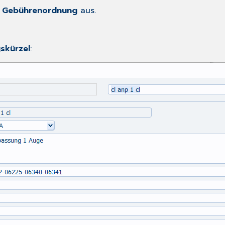
e
Gebührenordnung
aus.
skürzel
: