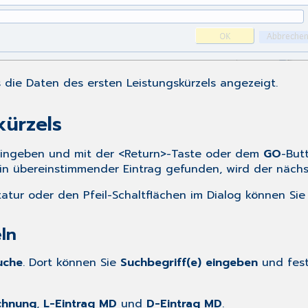
 die Daten des ersten Leistungskürzels angezeigt.
kürzels
l eingeben und mit der <Return>-Taste oder dem
GO
-But
ein übereinstimmender Eintrag gefunden, wird der näch
atur oder den Pfeil-Schaltflächen im Dialog können Sie 
ln
uche
. Dort können Sie
Suchbegriff(e) eingeben
und fest
chnung
,
L-Eintrag MD
und
D-Eintrag MD
.