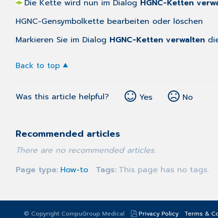
Die Kette wird nun im Dialog
HGNC-Ketten verwa
HGNC-Gensymbolkette bearbeiten oder löschen
Markieren Sie im Dialog
HGNC-Ketten verwalten
die
Back to top
Was this article helpful?
Yes
No
Recommended articles
There are no recommended articles.
Page type
How-to
Tags
This page has no tags.
© Copyright CompuGroup Medical
Privacy Policy
Terms & Co