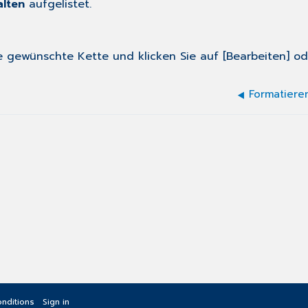
lten
aufgelistet.
 gewünschte Kette und klicken Sie auf [Bearbeiten] ode
Formatiere
nditions
Sign in