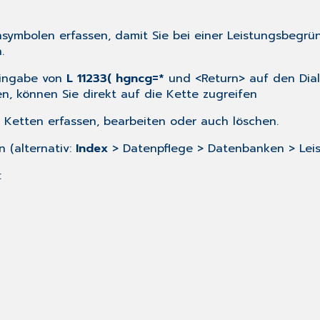
ymbolen erfassen, damit Sie bei einer Leistungsbegrü
.
Eingabe von
L 11233( hgncg=*
und <Return> auf den Dia
en, können Sie direkt auf die Kette zugreifen
 Ketten erfassen, bearbeiten oder auch löschen.
n (alternativ:
Index
> Datenpflege > Datenbanken > Leis
: