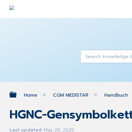
Expand/collapse global hierarch
Home
CGM MEDISTAR
Handbuch
HGNC-Gensymbolkett
Last updated
May 28, 2026