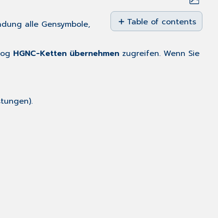
Save
as
Table of contents
ndung alle Gensymbole,
No
PDF
headers
log
HGNC-Ketten übernehmen
zugreifen. Wenn Sie
tungen).