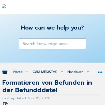
How can we help you?
Expand/collapse global hierarchy
Home
CGM MEDISTAR
Handbuch
Pra
Formatieren von Befunden in
der Befundddatei
Last updated
May 28, 2026