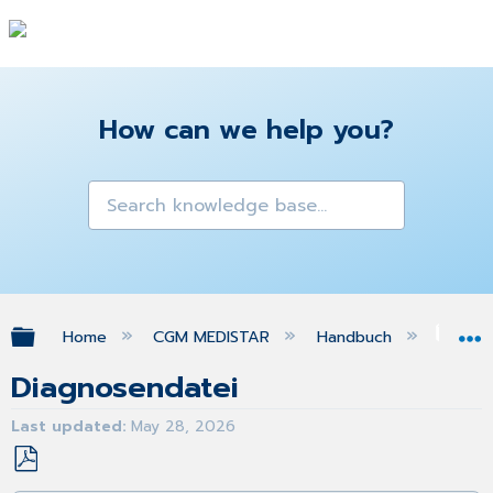
How can we help you?
Expand/collapse global hierarchy
Home
CGM MEDISTAR
Handbuch
Pra
Diagnosendatei
Last updated
May 28, 2026
Save