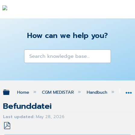
How can we help you?
Expand/collapse global hierarchy
Home
CGM MEDISTAR
Handbuch
Pra
Befunddatei
Last updated
May 28, 2026
Save