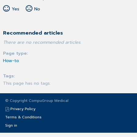
Yes
No
Recommended articles
There are no recommended articles.
Page type
How-to
Tags
This page has no tags.
© Copyright CompuGroup Medical
Privacy Policy
Terms & Conditions
Sign in