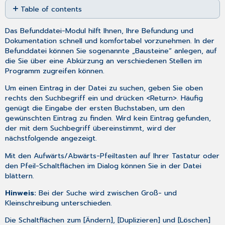
Table of contents
as
PDF
Erfassen
Das Befunddatei-Modul hilft Ihnen, Ihre Befundung und
von
Dokumentation schnell und komfortabel vorzunehmen. In der
Befunden
Befunddatei können Sie sogenannte „Bausteine“ anlegen, auf
die Sie über eine Abkürzung an verschiedenen Stellen im
Programm zugreifen können.
Um einen Eintrag in der Datei zu suchen, geben Sie oben
rechts den Suchbegriff ein und drücken <Return>. Häufig
genügt die Eingabe der ersten Buchstaben, um den
gewünschten Eintrag zu finden. Wird kein Eintrag gefunden,
der mit dem Suchbegriff übereinstimmt, wird der
nächstfolgende angezeigt.
Mit den Aufwärts/Abwärts-Pfeiltasten auf Ihrer Tastatur oder
den Pfeil-Schaltflächen im Dialog können Sie in der Datei
blättern.
Hinweis:
Bei der Suche wird zwischen Groß- und
Kleinschreibung unterschieden.
Die Schaltflächen zum [Ändern], [Duplizieren] und [Löschen]