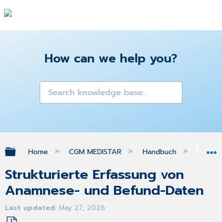
How can we help you?
Expand/collapse global hierarchy
Home
CGM MEDISTAR
Handbuch
Med
Strukturierte Erfassung von
Anamnese- und Befund-Daten
Last updated
May 27, 2026