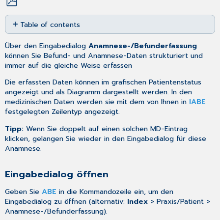
Save
Table of contents
as
PDF
Eingabedialog
Über den Eingabedialog
Anamnese-/Befunderfassung
öffnen
können Sie Befund- und Anamnese-Daten strukturiert und
Mögliche
immer auf die gleiche Weise erfassen
Einstellungen:
Zeilentyp
Die erfassten Daten können im
grafischen Patientenstatus
und
angezeigt und als Diagramm dargestellt werden. In den
Gültigkeitsprüfung/-
medizinischen Daten werden sie mit dem von Ihnen in
IABE
markierung
festgelegten Zeilentyp angezeigt.
Tipp:
Wenn Sie doppelt auf einen solchen MD-Eintrag
klicken, gelangen Sie wieder in den Eingabedialog für diese
Anamnese.
Eingabedialog öffnen
Geben Sie
ABE
in die Kommandozeile ein, um den
Eingabedialog zu öffnen (alternativ:
Index
> Praxis/Patient >
Anamnese-/Befunderfassung).