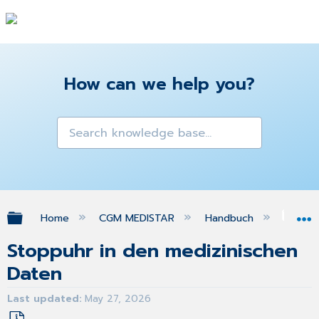
How can we help you?
Expand/collapse global hierarchy
Home
CGM MEDISTAR
Handbuch
Med
Stoppuhr in den medizinischen
Daten
Last updated
May 27, 2026