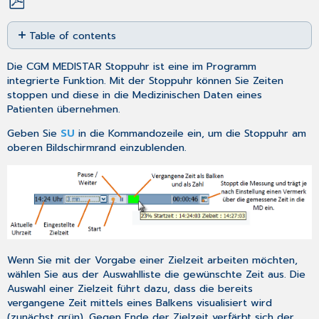
Save
Table of contents
as
PDF
Stoppuhr
Die CGM MEDISTAR Stoppuhr ist eine im Programm
konfigurieren
integrierte Funktion. Mit der Stoppuhr können Sie Zeiten
Darstellung
stoppen und diese in die
Medizinischen Daten
eines
Position
Patienten übernehmen.
Verschiedenes
Geben Sie
SU
in die Kommandozeile ein, um die Stoppuhr am
MD-
oberen Bildschirmrand einzublenden.
Speicherung
Wenn Sie mit der Vorgabe einer Zielzeit arbeiten möchten,
wählen Sie aus der Auswahlliste die gewünschte Zeit aus. Die
Auswahl einer Zielzeit führt dazu, dass die bereits
vergangene Zeit mittels eines Balkens visualisiert wird
(zunächst grün). Gegen Ende der Zielzeit verfärbt sich der