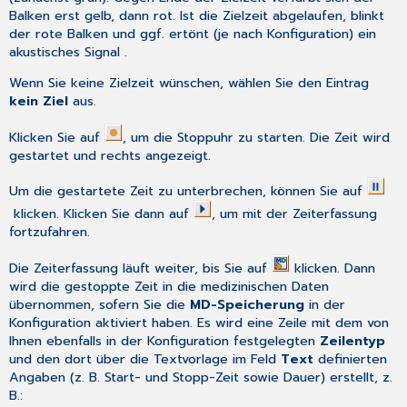
Balken erst gelb, dann rot. Ist die Zielzeit abgelaufen, blinkt
der rote Balken und ggf. ertönt (je nach Konfiguration) ein
akustisches Signal .
Wenn Sie keine Zielzeit wünschen, wählen Sie den Eintrag
kein Ziel
aus.
Klicken Sie auf
, um die Stoppuhr zu starten. Die Zeit wird
gestartet und rechts angezeigt.
Um die gestartete Zeit zu unterbrechen, können Sie auf
klicken. Klicken Sie dann auf
, um mit der Zeiterfassung
fortzufahren.
Die Zeiterfassung läuft weiter, bis Sie auf
klicken. Dann
wird die gestoppte Zeit in die medizinischen Daten
übernommen, sofern Sie die
MD-Speicherung
in der
Konfiguration aktiviert haben. Es wird eine Zeile mit dem von
Ihnen ebenfalls in der Konfiguration festgelegten
Zeilentyp
und den dort über die Textvorlage im Feld
Text
definierten
Angaben (z. B. Start- und Stopp-Zeit sowie Dauer) erstellt, z.
B.: