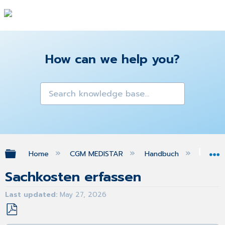
How can we help you?
Expand/collapse global hierarchy
Home
CGM MEDISTAR
Handbuch
Med
Sachkosten erfassen
Last updated
May 27, 2026
Save