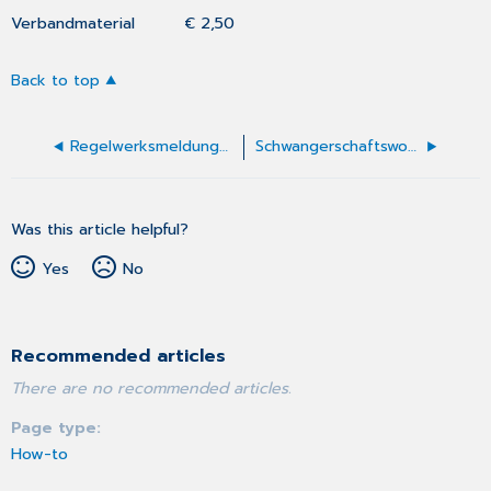
Verbandmaterial € 2,50
Back to top
Regelwerksmeldungen bei der Eingabe von Leistungsziffern
Schwangerschaftswoche übernehmen
Was this article helpful?
Yes
No
Recommended articles
There are no recommended articles.
Page type
How-to