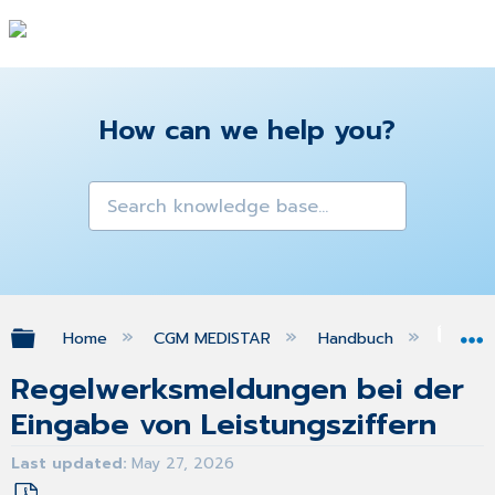
How can we help you?
Expand/collapse global hierarchy
Home
CGM MEDISTAR
Handbuch
Med
Regelwerksmeldungen bei der
Eingabe von Leistungsziffern
Last updated
May 27, 2026