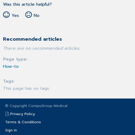
Was this article helpful?
Yes
No
Recommended articles
There are no recommended articles.
Page type
How-to
Tags
This page has no tags.
© Copyright CompuGroup Medical
Privacy Policy
Terms & Conditions
Sign in