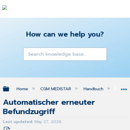
How can we help you?
Expand/collapse global hierarchy
Home
CGM MEDISTAR
Handbuch
Med
Automatischer erneuter
Befundzugriff
Last updated
May 27, 2026