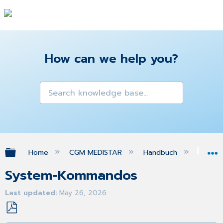
How can we help you?
Expand/collapse global hierarchy
Home
CGM MEDISTAR
Handbuch
Ins
System-Kommandos
Last updated
May 26, 2026
Save