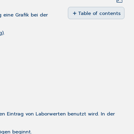
Save
as
Table of contents
 eine Grafik bei der
No
PDF
headers
).
en Eintrag von Laborwerten benutzt wird. In der
ögen beginnt.