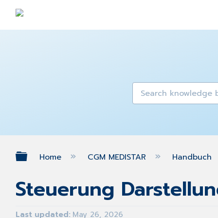
Expand/collapse global hierarch
Home
CGM MEDISTAR
Handbuch
Steuerung Darstellu
Last updated
May 26, 2026