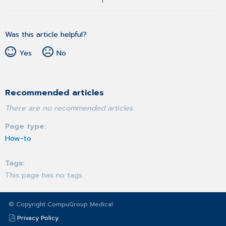
Was this article helpful?
Yes
No
Recommended articles
There are no recommended articles.
Page type
How-to
Tags
This page has no tags.
© Copyright CompuGroup Medical
Privacy Policy