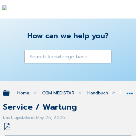
How can we help you?
Expand/collapse global hierarchy
Home
CGM MEDISTAR
Handbuch
Ins
Service / Wartung
Last updated
May 26, 2026
Save