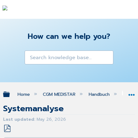
How can we help you?
Expand/collapse global hierarchy
Home
CGM MEDISTAR
Handbuch
Ins
Systemanalyse
Last updated
May 26, 2026
Save