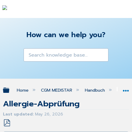
How can we help you?
Expand/collapse global hierarchy
Home
CGM MEDISTAR
Handbuch
Ifa
Allergie-Abprüfung
Last updated
May 26, 2026
Save