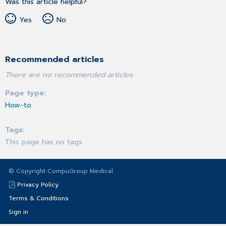
Was this article helpful?
Yes
No
Recommended articles
There are no recommended articles.
Page type
How-to
Tags
This page has no tags.
© Copyright CompuGroup Medical
Privacy Policy
Terms & Conditions
Sign in