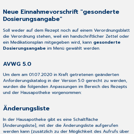
der
Angaben
Neue Einnahmevorschrift "gesonderte
in
Dosierungsangabe"
der
Hausapotheke
Soll weder auf dem Rezept noch auf einem Verordnungsblatt
und
die Verordnung stehen, weil ein handschriftlicher Zettel oder
Wiederverordnungen
ein Medikationsplan mitgegeben wird, kann
gesonderte
Anzeige
Dosierungsangabe
im Menü gewählt werden.
von
Hinweisen
AVWG 5.0
während
des
Um dem am 01.07.2020 in Kraft getretenen geänderten
Verordnungsvorgangs
Anforderungskatalog in der Version 5.0 gerecht zu werden,
Deaktivieren
wurden die folgenden Anpassungen im Bereich des Rezepts
von
und der Hausapotheke vorgenommen:
Pharmainformaitonen
Erweiterung
Änderungsliste
Rezeptbedruckung
Hinweismeldungen
In der
Hausapotheke
gibt es eine Schaltfläche
[Änderungsliste], mit der die Änderungsliste aufgerufen
werden kann (zusätzlich zu der Möglichkeit des Aufrufs über