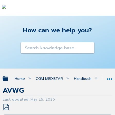
How can we help you?
Expand/collapse global hierarchy
Home
CGM MEDISTAR
Handbuch
Ifa
AVWG
Last updated
May 26, 2026
Save