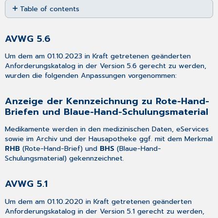
Table of contents
as
PDF
AVWG
5.6
AVWG 5.6
Anzeige
der
Um dem am 01.10.2023 in Kraft getretenen geänderten
Kennzeichnung
Anforderungskatalog in der Version 5.6 gerecht zu werden,
zu
wurden die folgenden Anpassungen vorgenommen:
Rote-
Hand-
Anzeige der Kennzeichnung zu Rote-Hand-
Briefen
Briefen und Blaue-Hand-Schulungsmaterial
und
Blaue-
Medikamente werden in den medizinischen Daten, eServices
Hand-
sowie im Archiv und der Hausapotheke ggf. mit dem Merkmal
Schulungsmaterial
RHB
(Rote-Hand-Brief) und
BHS
(Blaue-Hand-
AVWG
Schulungsmaterial) gekennzeichnet.
5.1
Änderungen
AVWG 5.1
bei
der
Um dem am 01.10.2020 in Kraft getretenen geänderten
Rezeptbedruckung
Anforderungskatalog in der Version 5.1 gerecht zu werden,
Dosierungsangabe