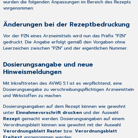
wurden die folgenden Anpassungen im Bereich des Rezepts
und
vorgenommen:
neue
Hinweismeldungen
Änderungen bei der Rezeptbedruckung
Neue
Einnahmevorschrift
"gesonderte
Vor der PZN eines Arzneimittels wird nun das Präfix "PZN"
Dosierungsangabe"
gedruckt. Die Angabe erfolgt gemäß den Vorgaben ohne
Leerzeichen zwischen "PZN" und der eigentlichen Nummer.
AVWG
5.0
Dosierungsangabe und neue
Änderungsliste
Hinweismeldungen
Informationen
direkt
Mit Inkrafttreten des AVWG 5.1 ist es verpflichtend, eine
einsehbar
Dosierungsangabe zu verschreibungspflichtigen Arzneimitteln
Neue
und Wirkstoffen zu machen.
Hinweismeldung
ICD-
Dosierungsangaben auf dem Rezept können wie gewohnt
Suche
unter
Einnahmevorschrift drucken
und der Auswahl
im
Rezept
gemacht werden. Dosierungsangaben auf einem
Rezept
Verordnungsblatt können wie gewohnt mit der Auswahl
in
Verordnungsblatt Raster
bzw.
Verordnungsblatt
den
Freitext
vorgenommen werden.