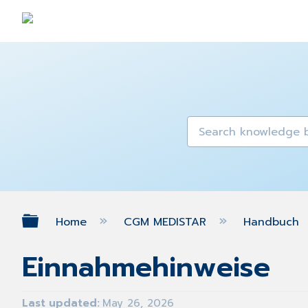
Expand/collapse global hierarch
Home
CGM MEDISTAR
Handbuch
Einnahmehinweise
Last updated
May 26, 2026