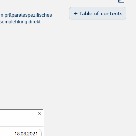
Save
as
Table of contents
n präparatespezifisches
No
PDF
sempfehlung direkt
headers