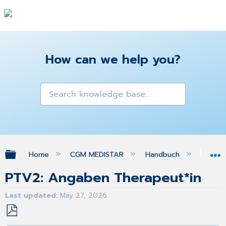
How can we help you?
Expand/collapse global hierarchy
Home
CGM MEDISTAR
Handbuch
Gra
PTV2: Angaben Therapeut*in
Last updated
May 27, 2026
Save