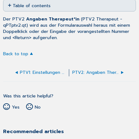
Table of contents
as
No
PDF
headers
Der PTV2
Angaben Therapeut*in
(
PTV2 Therapeut
-
qPTptv2.qt) wird aus der
Formularauswahl
heraus mit einem
Doppelklick oder der Eingabe der vorangestellten Nummer
und <Return> aufgerufen.
Back to top
PTV1: Einstellungen des Antrags auf Psychotherapie
PTV2: Angaben Therapeut*in ausfüllen
Was this article helpful?
Yes
No
Recommended articles