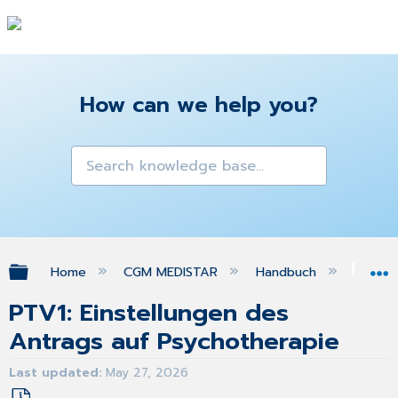
How can we help you?
Expand/collapse global hierarchy
Home
CGM MEDISTAR
Handbuch
Gra
PTV1: Einstellungen des
Antrags auf Psychotherapie
Last updated
May 27, 2026