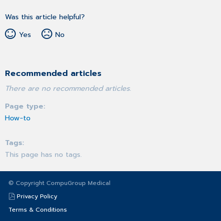
Was this article helpful?
Yes
No
Recommended articles
There are no recommended articles.
Page type
How-to
Tags
This page has no tags.
© Copyright CompuGroup Medical
Privacy Policy
Terms & Conditions