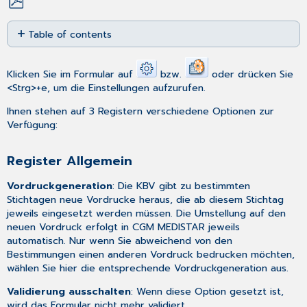
Save
Table of contents
as
PDF
Register
Allgemein
Klicken Sie im Formular auf
bzw.
oder drücken Sie
Register
<Strg>+e, um die Einstellungen aufzurufen.
MD-
Speicherung
Ihnen stehen auf 3 Registern verschiedene Optionen zur
Verfügung:
Register
Drucken
Register Allgemein
Vordruckgeneration
: Die KBV gibt zu bestimmten
Stichtagen neue Vordrucke heraus, die ab diesem Stichtag
jeweils eingesetzt werden müssen. Die Umstellung auf den
neuen Vordruck erfolgt in CGM MEDISTAR jeweils
automatisch. Nur wenn Sie abweichend von den
Bestimmungen einen anderen Vordruck bedrucken möchten,
wählen Sie hier die entsprechende Vordruckgeneration aus.
Validierung ausschalten
: Wenn diese Option gesetzt ist,
wird das Formular nicht mehr validiert.