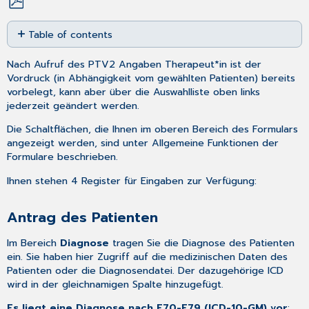
Save
Table of contents
as
PDF
Antrag
Nach
Aufruf
des PTV2 Angaben Therapeut*in ist der
des
Vordruck (in Abhängigkeit vom gewählten Patienten) bereits
Patienten
vorbelegt, kann aber über die Auswahlliste oben links
Beantragung
jederzeit geändert werden.
Bisheriger
Behandlungsumfang
Die Schaltflächen, die Ihnen im oberen Bereich des Formulars
des
angezeigt werden, sind unter
Allgemeine Funktionen der
Patienten
Formulare
beschrieben.
Briefumschlag
Ihnen stehen 4 Register für Eingaben zur Verfügung:
PTV
8
Antrag des Patienten
Im Bereich
Diagnose
tragen Sie die Diagnose des Patienten
ein. Sie haben hier Zugriff auf die
medizinischen Daten
des
Patienten oder die
Diagnosendatei
. Der dazugehörige ICD
wird in der gleichnamigen Spalte hinzugefügt.
Es liegt eine Diagnose nach F70-F79 (ICD-10-GM) vor
: