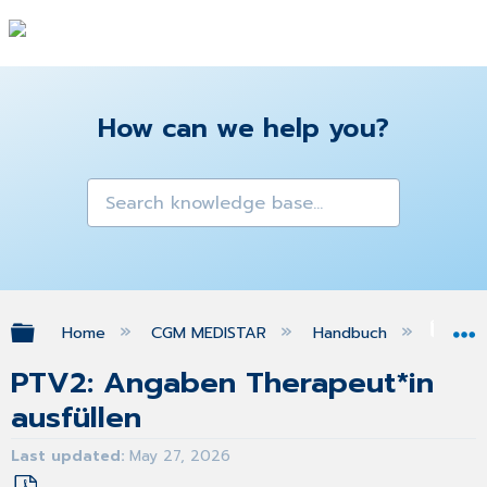
How can we help you?
Expand/collapse global hierarchy
Home
CGM MEDISTAR
Handbuch
Gra
PTV2: Angaben Therapeut*in
ausfüllen
Last updated
May 27, 2026