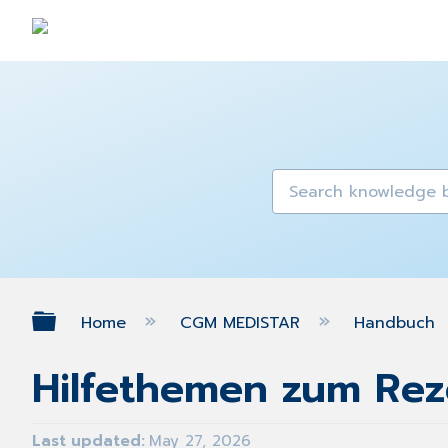
Expand/collapse global hierarch
Home
CGM MEDISTAR
Handbuch
Hilfethemen zum Rez
Last updated
May 27, 2026