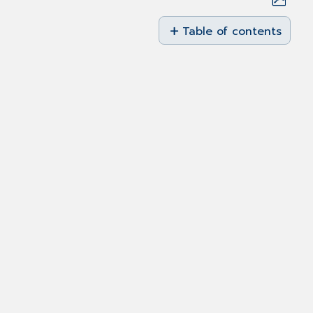
Save
as
Table of contents
PDF
E-
Rezept: